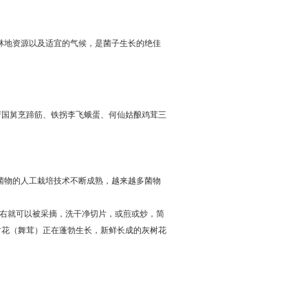
林地资源以及适宜的气候，是菌子生长的绝佳
曹国舅烹蹄筋、铁拐李飞蛾蛋、何仙姑酿鸡茸三
菌物的人工栽培技术不断成熟，越来越多菌物
左右就可以被采摘，洗干净切片，或煎或炒，简
树花（舞茸）正在蓬勃生长，新鲜长成的灰树花