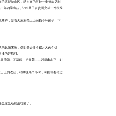
南的喀斯特山区，黔东南的苗岭一带都能见到
现一年四季出菇，让吃菌子在贵州变成一件很简
地商户，趁着天蒙蒙亮上山采摘各种菌子，下
的鸡枞菌来说，按照是否开伞被分为两个价
枞油的好原料。
、马蹄菌、茅草菌、奶浆菌……叫得出名字，叫
在山上的收获，稍微晚几个小时，可能就要错过
甚至这里还能生吃菌子。