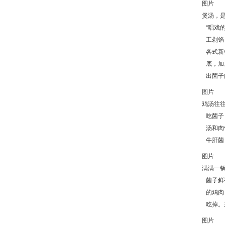
图片
煲汤，
“唱戏
工剁馅
各式新
底，加
出菌子
图片
鸡汤往
吃菌子
汤和肉
牛肝菌
图片
满满一锅
菌子鲜
的鸡肉
吃掉。
图片