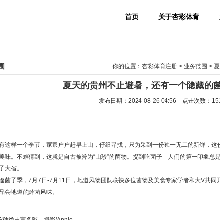
首页
关于杏彩体育
围
你的位置：
杏彩体育注册
>
业务范围
> 
夏天的贵州不止避暑，还有一个隐藏的
发布日期：2024-08-26 04:56 点击次数：15
有这样一个季节，家家户户赶早上山，仔细寻找，只为采到一份独一无二的新鲜，这
美味。不难猜到，这就是自古被誉为“山珍”的菌物。提到吃菌子，人们的第一印象总是
子大省。
逢菌子季，7月7日-7月11日，地道风物团队联袂多位菌物及美食专家学者和大V共同开
品尝地道的黔菌风味。
种类丰富多彩。摄影/Annie