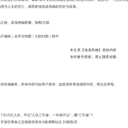
地理与人文的交汇，感受黔地地道风物的历史与发展。
物之旅，发现神秘黔菌。制图/九阳
图片编辑｜吴学文制图｜九阳封图｜陈中
本文系【地道风物】原创内容
未经账号授权，禁止随意转载
提供存储服务，所有内容均由用户发布，如发现有害或侵权内容，请点击举报。
：
7月15日入伏，牢记“入伏三不做，一年病不沾”，哪“三不做”？
：
开发区两条公交线路拟变动 6路调整站点 10路取消