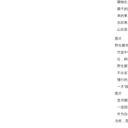
菌物生
菌子的
单的事
在距离
山后直
图片
野生菌
竹篮中
位，鲜
野生菌
不出名
懂行的
一天“
图片
贵州菌
一道国
作为自
当然，