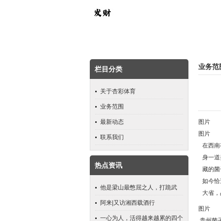
业务范
栏目分类
关于杏彩体育
业务范围
最新动态
图片
图片
联系我们
在西南
身一道
热点资讯
藏的菌
如今恰
他是梁山最憋屈之人，打跪武
大省，
松，打哭宋江，却连72地煞都
阿来|又访湘西载酒行
图片
排不进
一心为人，活得越来越累的四个
贵州菌子