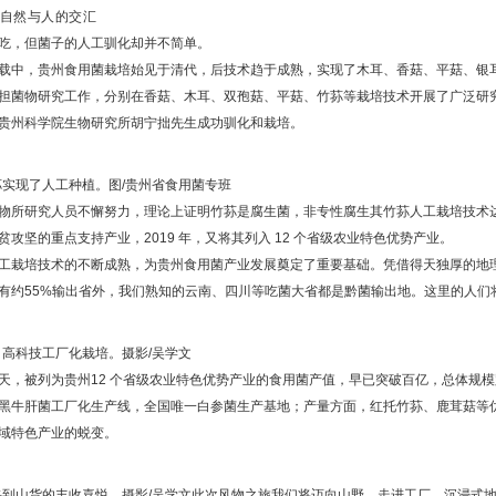
自然与人的交汇
吃，但菌子的人工驯化却并不简单。
载中，贵州食用菌栽培始见于清代，后技术趋于成熟，实现了木耳、香菇、平菇、银耳
担菌物研究工作，分别在香菇、木耳、双孢菇、平菇、竹荪等栽培技术开展了广泛研究
贵州科学院生物研究所胡宁拙先生成功驯化和栽培。
荪实现了人工种植。图/贵州省食用菌专班
物所研究人员不懈努力，理论上证明竹荪是腐生菌，非专性腐生其竹荪人工栽培技术达到
贫攻坚的重点支持产业，2019 年，又将其列入 12 个省级农业特色优势产业。
工栽培技术的不断成熟，为贵州食用菌产业发展奠定了重要基础。凭借得天独厚的地
有约55%输出省外，我们熟知的云南、四川等吃菌大省都是黔菌输出地。这里的人们
，高科技工厂化栽培。摄影/吴学文
天，被列为贵州12 个省级农业特色优势产业的食用菌产值，早已突破百亿，总体规
黑牛肝菌工厂化生产线，全国唯一白参菌生产基地；产量方面，红托竹荪、鹿茸菇等
域特色产业的蜕变。
采到山货的丰收喜悦。摄影/吴学文此次风物之旅我们将迈向山野、走进工厂，沉浸式