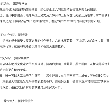
的鸡肉。摄影/吴学文
龙里肉饼鸡是浓郁的菌物盛宴，那么织金水八碗就是清香竹荪系美食的翘楚。
位于贵州中部偏西，地处乌江上游支流六冲河与三岔河交汇处的三角地带，有丰富的
这里是贵州最早掀起“菌子热潮”的地方，也是“菌中皇后”红托竹荪的主要原产地。
的红托竹荪。摄影/陈中
，是当地婚丧嫁娶，宴席必备的特色美食。八道水烹菜肴，以“上洞八仙”命名，其中
用到竹荪；蓝采和黑峰圆以猪肉和香菇为主要原料。
“水八碗”。摄影/吴学文
评省级非物质文化遗产的水八碗外，随着白参菌、鹿茸菇、黑牛肝菌、灰树花等珍稀
始走向更广阔的餐桌。
县，唯一可以人工栽培的牛肝菌——黑牛肝菌，在生产车间茁壮成长，等长到80 克
，就能最大程度激发黑牛肝菌的肥美香醇。而在兴义县，被日本农户“奉若至宝”的灰
地爽脆，搭配其他食材炒食或者炖汤都鲜美可口。
，香气迷人。摄影/吴学文