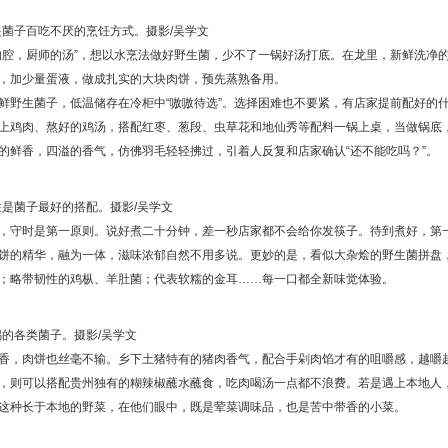
是菌子百吃不厌的烹饪方式。摄影/吴学文
的腔，厨师的汤”，想以水烹法做好野生菌，少不了一锅好汤打底。在龙里，新鲜洗净
，加少量蛋液，做成扎实的大块肉饼，预先蒸熟备用。
鲜野生菌子，低温储存在冷柜中“嗷嗷待选”。选择困难也不要紧，有店家提前配好的什
上鸡肉、熬好的鸡汤，搭配红枣、葱段、虫草花和地仙秀等配料一锅上桌，当做锅底
的鲜香，四溢的香气，仿佛羽毛轻轻拂过，引着人反复和店家确认“还不能吃吗？”。
往是菌子最好的搭配。摄影/吴学文
，守时是第一原则。说好煮二十分钟，差一秒店家都不会给你发筷子。待到煮好，第
饼的精华，融为一体，滋味浓郁自然不用多说。更妙的是，看似大杂烩的野生菌拼盘
；略带韧性的鸡枞、羊肚菌；代表软糯的金耳……每一口都全新味觉体验。
的各类菌子。摄影/吴学文
香，肉饼也丝毫不输。乡下土猪特有的猪肉香气，配合手剁肉馅才有的咀嚼感，越嚼
，则可以搭配贵州独有的糊辣椒蘸水蘸食，吃肉喝汤一点都不浪费。若是遇上本地人
这种长于本地的野菜，在他们眼中，既是荤菜调味品，也是苦中带香的小菜。