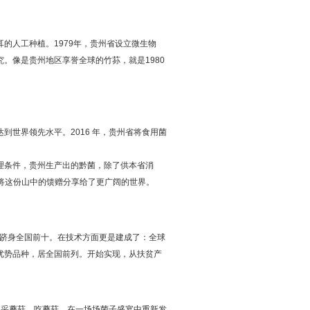
的人工种植。1979年，贵州省设立微生物
。像是贵州地区享誉全球的竹荪，就是1980
世界领先水平。2016 年，贵州省将食用菌
理条件，贵州生产出的黔菌，除了供本省消
将这份山中的馈赠分享给了更广阔的世界。
模跻身全国前十。在技术方面更是建成了：全球
优势品种，居全国前列。开始实现，从扶贫产
地采蘑菇、吃蘑菇，在一场场菌子盛宴中重新发