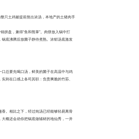
的整只土鸡被提前熬出浓汤，本地产的土猪肉手
锦拼盘，兼得“鱼和熊掌”。肉饼放入锅中打
，锅底沸腾后放菌子静待煮熟。浓郁汤底激发
一口总要先喝口汤，鲜美的菌子在高温中与鸡
，实则在口感上各司其职：负责爽脆的竹荪、
越香。相比之下，经过炖汤已经能够轻易离骨
，大概还会劝你把锅底做辅材的地仙秀，一并