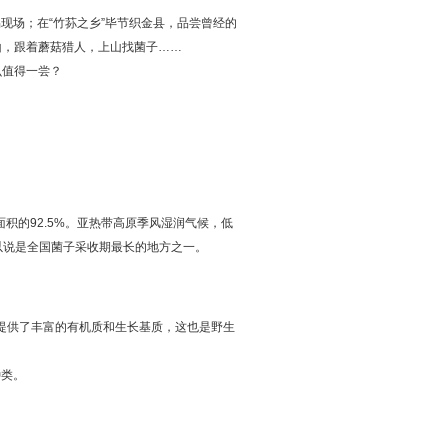
现场；在“竹荪之乡”毕节织金县，品尝曾经的
山，跟着蘑菇猎人，上山找菌子……
么值得一尝？
积的92.5%。亚热带高原季风湿润气候，低
以说是全国菌子采收期最长的地方之一。
提供了丰富的有机质和生长基质，这也是野生
种类。