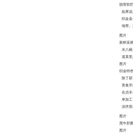
脱骨软烂
如果说
织金县
地带。
图片
新鲜采摘
水八碗
道菜里
图片
织金特色
除了获
美食开
在贞丰
单加工
凉拌质
图片
黑牛肝菌
图片