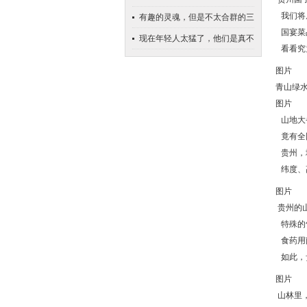
我们将
星座女
有趣的灵魂，但是不太合群的三
国宴菜
个星座
现在年轻人太猛了，他们是真不
看看究
买房子了
图片
青山绿水
图片
山地大
竟有全
贵州，
纬度、
图片
贵州的
特殊的
食药用
如此，
图片
山林里，