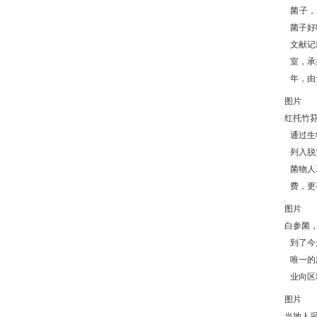
菌子，
菌子好
文献记
室，承
年，由
图片
红托竹
通过生
列入脱
菌物人
费，更
图片
白参菌
到了今
唯一的
业向区
图片
当地人