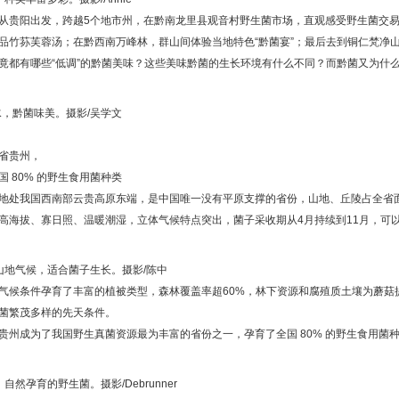
从贵阳出发，跨越5个地市州，在黔南龙里县观音村野生菌市场，直观感受野生菌交易
品竹荪芙蓉汤；在黔西南万峰林，群山间体验当地特色“黔菌宴”；最后去到铜仁梵净
竟都有哪些“低调”的黔菌美味？这些美味黔菌的生长环境有什么不同？而黔菌又为什
，黔菌味美。摄影/吴学文
省贵州，
国 80% 的野生食用菌种类
地处我国西南部云贵高原东端，是中国唯一没有平原支撑的省份，山地、丘陵占全省面
高海拔、寡日照、温暖潮湿，立体气候特点突出，菌子采收期从4月持续到11月，可
山地气候，适合菌子生长。摄影/陈中
气候条件孕育了丰富的植被类型，森林覆盖率超60%，林下资源和腐殖质土壤为蘑菇
菌繁茂多样的先天条件。
贵州成为了我国野生真菌资源最为丰富的省份之一，孕育了全国 80% 的野生食用菌
自然孕育的野生菌。摄影/Debrunner