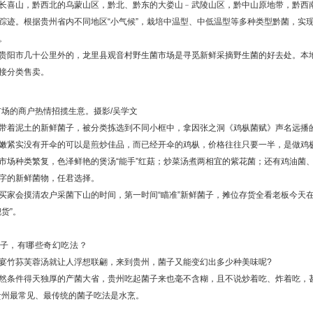
长喜山，黔西北的乌蒙山区，黔北、黔东的大娄山﹣武陵山区，黔中山原地带，黔西
踪迹。根据贵州省内不同地区“小气候”，栽培中温型、中低温型等多种类型黔菌，实
。
贵阳市几十公里外的，龙里县观音村野生菌市场是寻觅新鲜采摘野生菌的好去处。本
接分类售卖。
市场的商户热情招揽生意。摄影/吴学文
带着泥土的新鲜菌子，被分类拣选到不同小框中，拿因张之洞《鸡枞菌赋》声名远播
嫩紧实没有开伞的可以是煎炒佳品，而已经开伞的鸡枞，价格往往只要一半，是做鸡
市场种类繁复，色泽鲜艳的煲汤“能手”红菇；炒菜汤煮两相宜的紫花菌；还有鸡油菌
字的新鲜菌物，任君选择。
买家会摸清农户采菌下山的时间，第一时间“瞄准”新鲜菌子，摊位存货全看老板今天
靓货”。
子，有哪些奇幻吃法？
宴竹荪芙蓉汤就让人浮想联翩，来到贵州，菌子又能变幻出多少种美味呢?
然条件得天独厚的产菌大省，贵州吃起菌子来也毫不含糊，且不说炒着吃、炸着吃，
贵州最常见、最传统的菌子吃法是水烹。